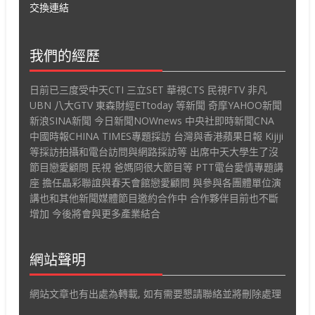
交換連結
我們的經歷
日前已三度受中天CTI 三立SET 華視CTS 民視FTV 非凡
UBN 八大GTV 東森財經ETtoday 等新聞 奇摩YAHOO新聞
新浪SINA新聞 今日新聞NOWnews 中央社即時新聞CNA
中國時報CHINA TIMES專題採訪 台灣與香港蘋果日報 Kijiji
等採訪拍攝和電台訪問與網路採訪等 出席中天大學生了沒
節目戀愛顧問 民視 爸媽冏很大節目等 PTT電台愛情專題講
座 擔任晶彩聯誼與春天會館戀愛顧問 與參與各團體單位演
講也和其他新聞媒體節目邀約合作中 合作夥伴目前也不斷
增加 今後將會與更多產業結合
網站聲明
網站文章也有出處為轉載, 如有需要懇請聯絡並將刪除處理