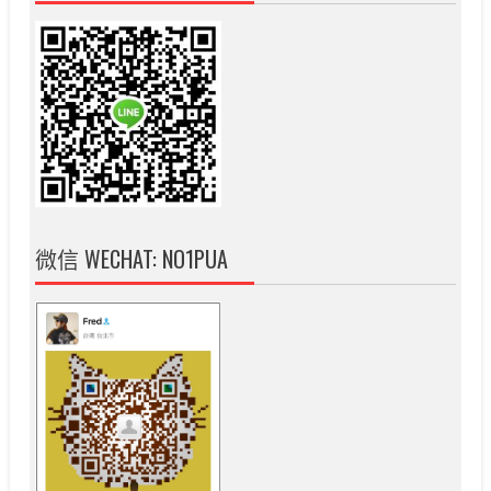
微信 WECHAT: NO1PUA