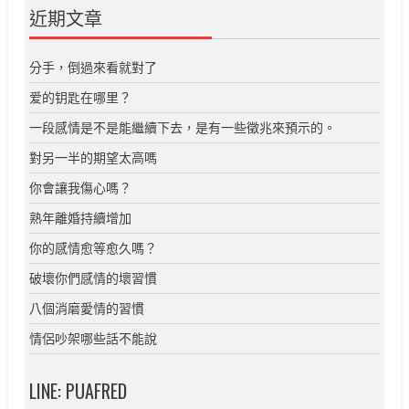
近期文章
分手，倒過來看就對了
爱的钥匙在哪里？
一段感情是不是能繼續下去，是有一些徵兆來預示的。
對另一半的期望太高嗎
你會讓我傷心嗎？
熟年離婚持續增加
你的感情愈等愈久嗎？
破壞你們感情的壞習慣
八個消磨愛情的習慣
情侶吵架哪些話不能說
LINE: PUAFRED