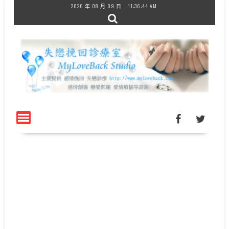
Skip
2026 年 08 月 09 日
11:36:44 AM
to
content