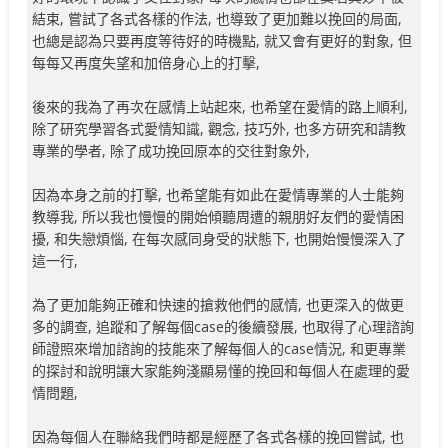
結束, 嘗試了各式各樣的作法, 也導致了更加難以挽回的局面,
也總是認為只要再度等待好的時機點, 就又會有更好的對象, 但
每每又再度失望和加倍身心上的打擊,
後來的我為了再次在感情上站起來, 也希望在愛情的路上順利,
除了研究學習各式愛情知識, 觀念, 技巧外, 也多方研究和請教
專業的學者, 除了成功挽回原本的交往對象外,
因為本身之前的打擊, 也希望能有如此在愛情專業的人士能夠
教導我, 所以我也慢慢的開始傾聽周遭的親朋好友們的愛情困
擾, 和失戀煩惱, 在每次感同身受的狀態下, 也開始慢慢深入了
這一行,
為了更加能夠正確和快速的搶救他們的感情, 也更深入的做更
多的調查, 追蹤和了解每個case的後續發展, 也取得了心理諮詢
師證照來增加諮詢的技能來了解每個人的case情況, 和更專業
的探討和說明讓大家能夠淺顯易懂的挽回和每個人在處理的愛
情問題,
因為每個人在聯絡我們時都是經歷了各式各樣的挽回嘗試, 也