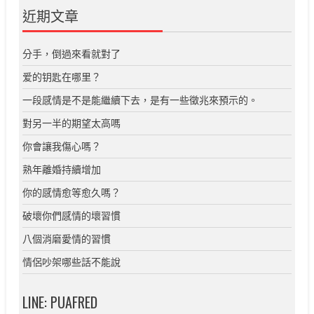
近期文章
分手，倒過來看就對了
爱的钥匙在哪里？
一段感情是不是能繼續下去，是有一些徵兆來預示的。
對另一半的期望太高嗎
你會讓我傷心嗎？
熟年離婚持續增加
你的感情愈等愈久嗎？
破壞你們感情的壞習慣
八個消磨愛情的習慣
情侶吵架哪些話不能說
LINE: PUAFRED