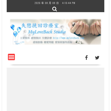
Skip
2026 年 08 月 08 日
4:10:45 PM
to
content