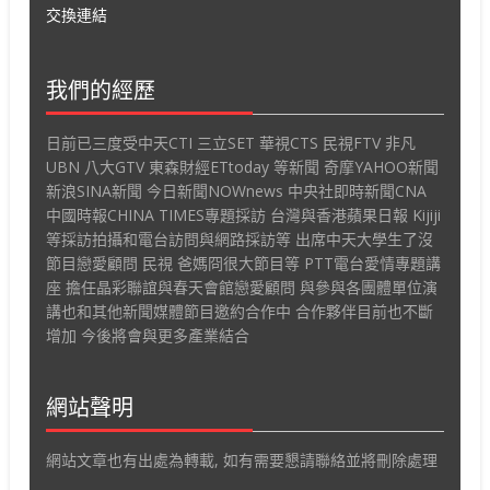
交換連結
我們的經歷
日前已三度受中天CTI 三立SET 華視CTS 民視FTV 非凡
UBN 八大GTV 東森財經ETtoday 等新聞 奇摩YAHOO新聞
新浪SINA新聞 今日新聞NOWnews 中央社即時新聞CNA
中國時報CHINA TIMES專題採訪 台灣與香港蘋果日報 Kijiji
等採訪拍攝和電台訪問與網路採訪等 出席中天大學生了沒
節目戀愛顧問 民視 爸媽冏很大節目等 PTT電台愛情專題講
座 擔任晶彩聯誼與春天會館戀愛顧問 與參與各團體單位演
講也和其他新聞媒體節目邀約合作中 合作夥伴目前也不斷
增加 今後將會與更多產業結合
網站聲明
網站文章也有出處為轉載, 如有需要懇請聯絡並將刪除處理