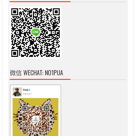
微信 WECHAT: NO1PUA