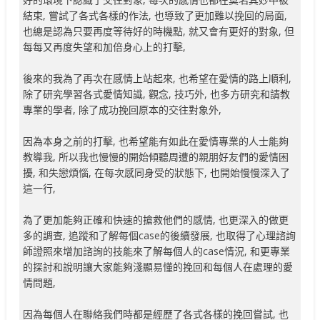
結束, 嘗試了各式各樣的作法, 也導致了更加難以挽回的局面,
也總是認為只要再度等待好的時機點, 就又會有更好的對象, 但
每每又再度失望和加倍身心上的打擊,
後來的我為了再次在感情上站起來, 也希望在愛情的路上順利,
除了研究學習各式愛情知識, 觀念, 技巧外, 也多方研究和請教
專業的學者, 除了成功挽回原本的交往對象外,
因為本身之前的打擊, 也希望能有如此在愛情專業的人士能夠
教導我, 所以我也慢慢的開始傾聽周遭的親朋好友們的愛情困
擾, 和失戀煩惱, 在每次感同身受的狀態下, 也開始慢慢深入了
這一行,
為了更加能夠正確和快速的搶救他們的感情, 也更深入的做更
多的調查, 追蹤和了解每個case的後續發展, 也取得了心理諮詢
師證照來增加諮詢的技能來了解每個人的case情況, 和更專業
的探討和說明讓大家能夠淺顯易懂的挽回和每個人在處理的愛
情問題,
因為每個人在聯絡我們時都是經歷了各式各樣的挽回嘗試, 也