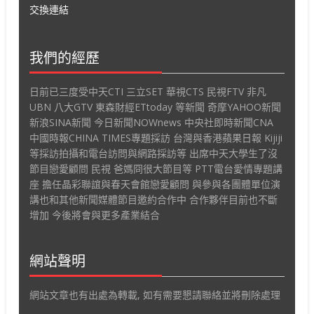
交換連結
我們的經歷
日前已三度受中天CTI 三立SET 華視CTS 民視FTV 非凡
UBN 八大GTV 東森財經ETtoday 等新聞 奇摩YAHOO新聞
新浪SINA新聞 今日新聞NOWnews 中央社即時新聞CNA
中國時報CHINA TIMES專題採訪 台灣與香港蘋果日報 Kijiji
等採訪拍攝和電台訪問與網路採訪等 出席中天大學生了沒
節目戀愛顧問 民視 爸媽冏很大節目等 PTT電台愛情專題講
座 擔任晶彩聯誼與春天會館戀愛顧問 與參與各團體單位演
講也和其他新聞媒體節目邀約合作中 合作夥伴目前也不斷
增加 今後將會與更多產業結合
網站聲明
網站文章也有出處為轉載, 如有需要懇請聯絡並將刪除處理