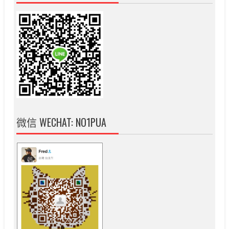
微信 WECHAT: NO1PUA