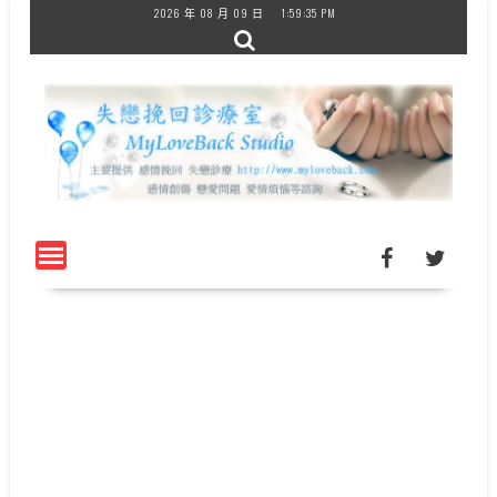
Skip
2026 年 08 月 09 日
1:59:36 PM
to
content