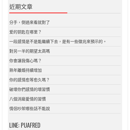
近期文章
分手，倒過來看就對了
爱的钥匙在哪里？
一段感情是不是能繼續下去，是有一些徵兆來預示的。
對另一半的期望太高嗎
你會讓我傷心嗎？
熟年離婚持續增加
你的感情愈等愈久嗎？
破壞你們感情的壞習慣
八個消磨愛情的習慣
情侶吵架哪些話不能說
LINE: PUAFRED