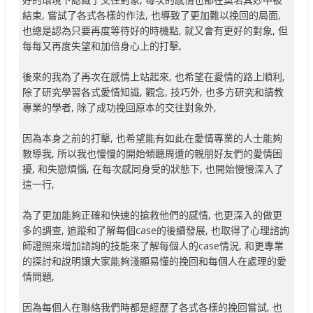
結束, 嘗試了各式各樣的作法, 也導致了更加難以挽回的局面,
也總是認為只要再度等待好的時機點, 就又會有更好的對象, 但
每每又再度失望和加倍身心上的打擊,
後來的我為了再次在感情上站起來, 也希望在愛情的路上順利,
除了研究學習各式愛情知識, 觀念, 技巧外, 也多方研究和請教
專業的學者, 除了成功挽回原本的交往對象外,
因為本身之前的打擊, 也希望能有如此在愛情專業的人士能夠
教導我, 所以我也慢慢的開始傾聽周遭的親朋好友們的愛情困
擾, 和失戀煩惱, 在每次感同身受的狀態下, 也開始慢慢深入了
這一行,
為了更加能夠正確和快速的搶救他們的感情, 也更深入的做更
多的調查, 追蹤和了解每個case的後續發展, 也取得了心理諮詢
師證照來增加諮詢的技能來了解每個人的case情況, 和更專業
的探討和說明讓大家能夠淺顯易懂的挽回和每個人在處理的愛
情問題,
因為每個人在聯絡我們時都是經歷了各式各樣的挽回嘗試, 也